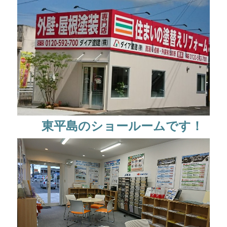
価格と種類
安い！3つのこだわり
安心！5つのこだわり
お問い合わせから完工までの流れ
施工例 Before After
東平島のショールームです！
施工 工程
神社・仏閣改修塗装 お任せ下さい！
10年のサイディングにクリヤーを！！