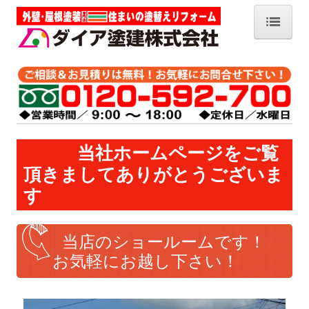
ホーム
会社概要
工事内容一覧
当社ホームページをご覧
頂きましてありがとうございま
お客様の声
す
塗装 Q＆A
当店のショールームです！
社長日記
お気軽にお越し下さい！
なぜ塗装は必要なのでしょうか？