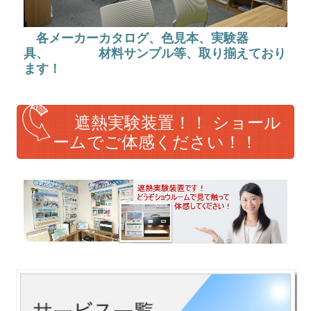
傷みのひどいセメント瓦に・・・
各メーカーカタログ、色見本、実験器
施工事例
具、
材料サンプル等、取り揃えており
ます！
今、話題の！！カバー工法とは
玄関ドアカバー工法
遮熱実験装置！！ ショール
ームでご体感ください！！
お問合せ
ホームページ