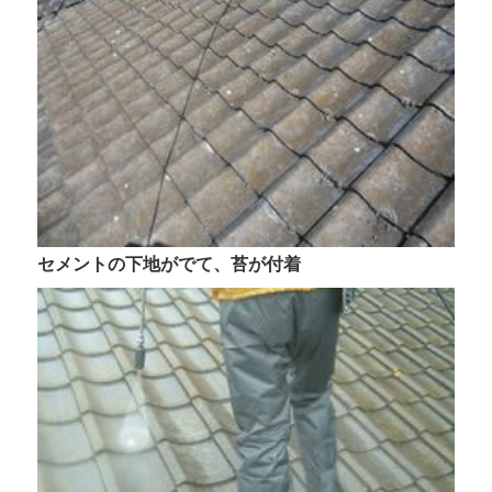
傷みのひどいセメント瓦に・・・
施工事例
今、話題の！！カバー工法とは
玄関ドアカバー工法
お問合せ
セメントの下地がでて、苔が付着
ホームページ