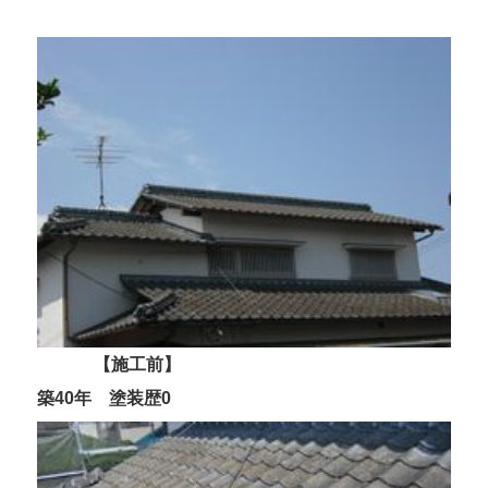
価格と種類
安い！3つのこだわり
安心！5つのこだわり
お問い合わせから完工までの流れ
施工例 Before After
施工 工程
【施工前】
神社・仏閣改修塗装 お任せ下さい！
築40年 塗装歴0
10年のサイディングにクリヤーを！！