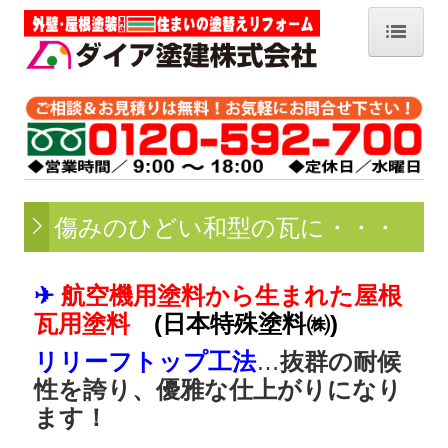
ホーム
会社概要
工事内容一覧
傷みのひどい和型の瓦に・・・
お客様の声
✈
航空機用塗料から生まれた屋根
塗装 Q＆A
瓦用塗料
(日本特殊塗料㈱)
リリーフトップ工法
…
抜群の耐候
社長日記
性を誇り、優雅な仕上がりになり
ます！
なぜ塗装は必要なのでしょうか？